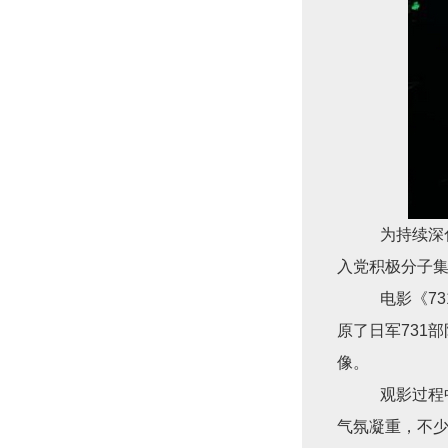
为持续深
入党积极分子
电影《
73
原了日军
731
部
像。
观影过程
气氛凝重，不少