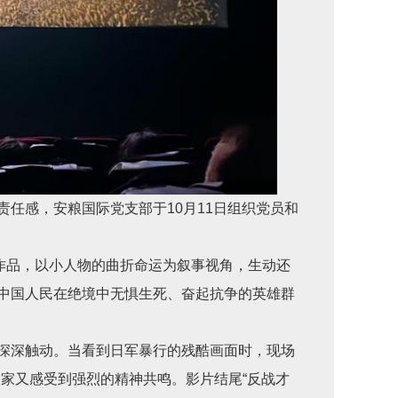
责任感，安粮国际党支部于
10
月
11
日组织党员和
作品，以小人物的曲折命运为叙事视角，生动还
中国人民在绝境中无惧生死、奋起抗争的英雄群
深深触动。当看到日军暴行的残酷画面时，现场
家又感受到强烈的精神共鸣。影片结尾“反战才