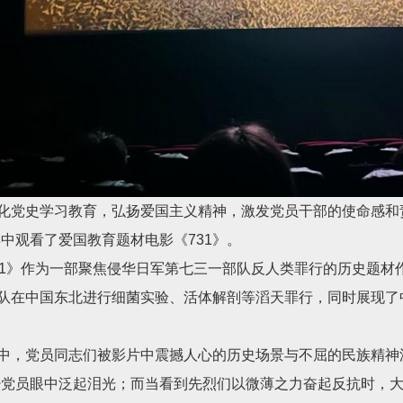
化党史学习教育，弘扬爱国主义精神，激发党员干部的使命感和
集中观看了爱国教育题材电影《
731
》。
1
》作为一部聚焦侵华日军第七三一部队反人类罪行的历史题材
队在中国东北进行细菌实验、活体解剖等滔天罪行，同时展现了
中，党员同志们被影片中震撼人心的历史场景与不屈的民族精神
党员眼中泛起泪光；而当看到先烈们以微薄之力奋起反抗时，大