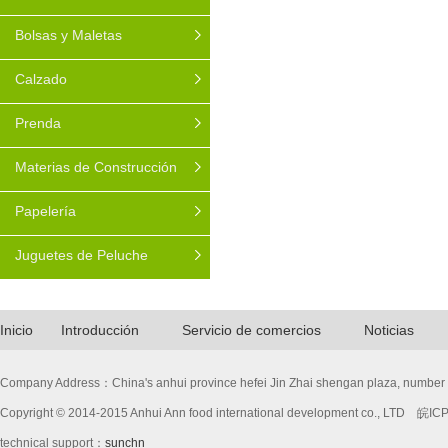
Bolsas y Maletas
Calzado
Prenda
Materias de Construcción
Papelería
Juguetes de Peluche
Inicio
Introducción
Servicio de comercios
Noticias
Company Address：China's anhui province hefei Jin Zhai shengan plaza, numbe
Copyright © 2014-2015
Anhui Ann food international development co., LTD
皖ICP
technical support：
sunchn